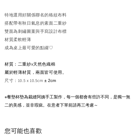
特地選用好關係聯名的格紋布料
搭配帶有秋日氣息的素面二重紗
雙面為刺繡圖案與手寫設計布標
材質柔軟輕薄
成為桌上最可愛的點綴♡
材質：二重紗x天然色織棉
屬於輕薄材質，兩面皆可使用。
尺寸：10.5 x 10.5cm
± 2cm
※餐墊杯墊
為裁縫阿姨手工製作，每一個都會有些許不同，是獨一無
在意者下單前請再三考慮～
二的美感，並非瑕疵。
您可能也喜歡