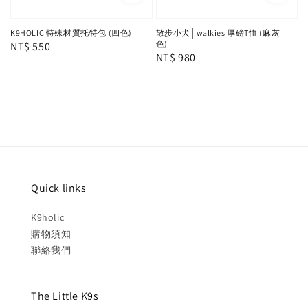
K9HOLIC 特殊材質托特包 (四色)
散步小犬│walkies 厚磅T恤 (麻灰
色)
Regular
NT$ 550
Regular
NT$ 980
price
price
Quick links
K9holic
購物須知
聯絡我們
The Little K9s