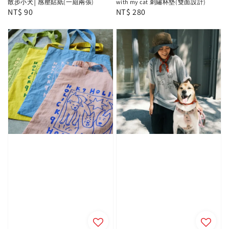
散步小犬│感壓貼紙(一組兩張)
with my cat 刺繡杯墊(雙面設計)
Regular
NT$ 90
Regular
NT$ 280
price
price