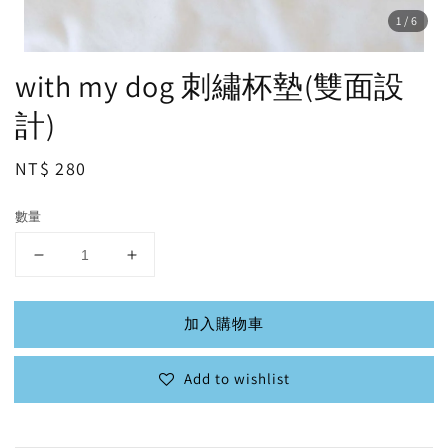
1
/6
with my dog 刺繡杯墊(雙面設
計)
Regular
NT$ 280
price
數量
加入購物車
Add to wishlist