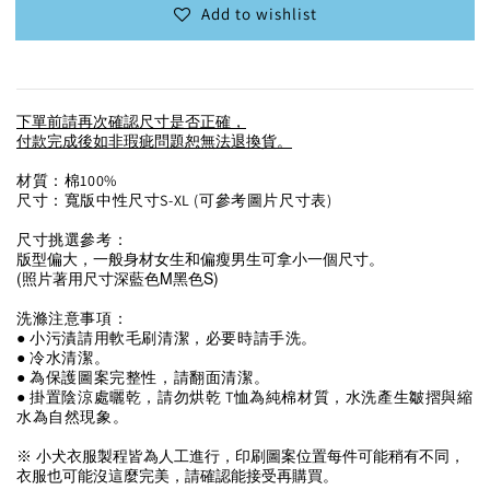
Add to wishlist
下單前請再次確認尺寸是否正確，
付款完成後如非瑕疵問題恕無法退換貨。
材質：棉100%
尺寸：寬版中性尺寸S-XL (可參考圖片尺寸表)
尺寸挑選參考：
版型偏大，一般身材女生和偏瘦男生可拿小一個尺寸。
(照片著用尺寸深藍色M黑色S)
洗滌注意事項：
● 小污漬請用軟毛刷清潔，必要時請手洗。
● 冷水清潔。
● 為保護圖案完整性，請翻面清潔。
● 掛置陰涼處曬乾，請勿烘乾 T恤為純棉材質，水洗產生皺摺與縮
水為自然現象。
※ 
小犬衣服製程皆為人工進行，印刷
圖案位置每件可能稍有不同，
衣服也可能沒這麼完美，請確認能接受再購買。