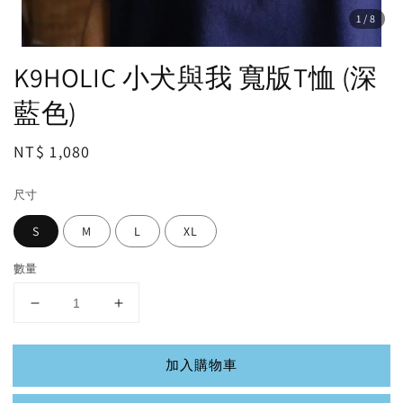
1
/8
K9HOLIC 小犬與我 寬版T恤 (深
藍色)
Regular
NT$ 1,080
price
尺寸
S
M
L
XL
數量
加入購物車