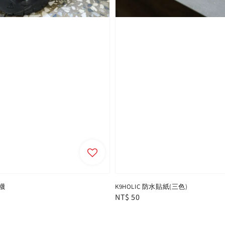
襪
K9HOLIC 防水貼紙(三色)
Regular
NT$ 50
price