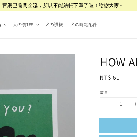
官網已關閉金流，所以不能結帳下單了喔！謝謝大家～
品
犬の讚TEE
犬の讚襪
犬の時髦配件
HOW 
Regular
NT$ 60
price
數量