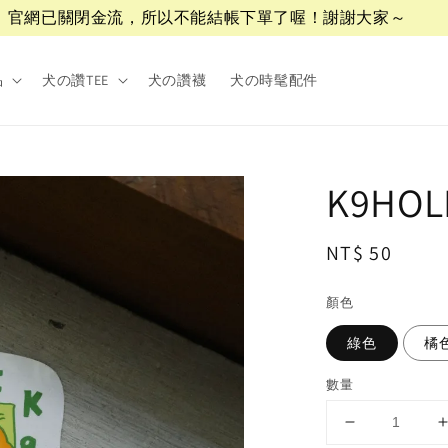
官網已關閉金流，所以不能結帳下單了喔！謝謝大家～
品
犬の讚TEE
犬の讚襪
犬の時髦配件
K9HO
Regular
NT$ 50
price
顏色
綠色
橘
數量