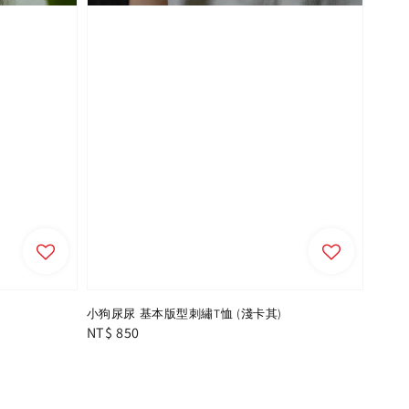
小狗尿尿 基本版型刺繡T恤 (淺卡其)
Regular
NT$ 850
price