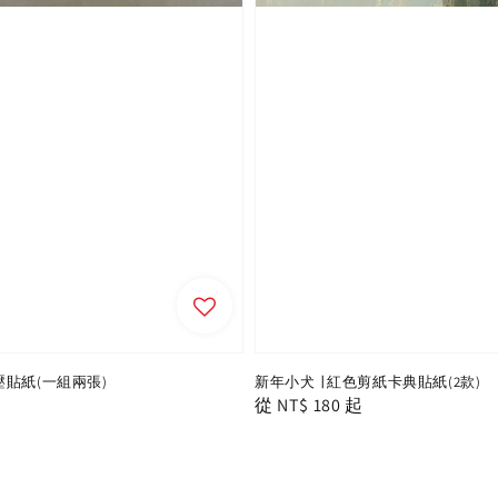
貼紙(一組兩張)
新年小犬 ∣ 紅色剪紙卡典貼紙(2款)
Regular
從
NT$ 180
起
price