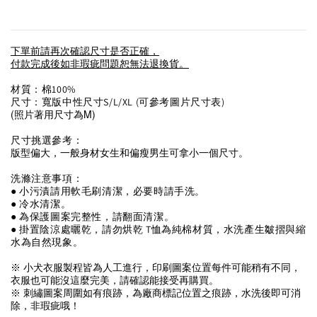
下單前請再次確認尺寸是否正確，
付款完成後如非瑕疵問題恕無法退換貨。
材質：棉100%
尺寸：寬版中性尺寸S/L/XL (可參考圖片尺寸表)
(照片著用尺寸為M)
尺寸挑選參考：
版型偏大，一般身材女生和偏瘦男生可拿小一個尺寸。
洗滌注意事項：
● 小污漬請用軟毛刷清潔，必要時請手洗。
● 冷水清潔。
● 為保護圖案完整性，請翻面清潔。
● 掛置陰涼處曬乾，請勿烘乾 T恤為純棉材質，水洗產生皺摺與縮
水為自然現象。
※ 
小犬衣服製程皆為人工進行，印刷
圖案位置每件可能稍有不同，
衣服也可能沒這麼完美，請確認能接受再購買。
※ 刺繡圖案周圍如有痕跡，為廠商標記位置之痕跡，水洗後即可消
除，非瑕疵哦！